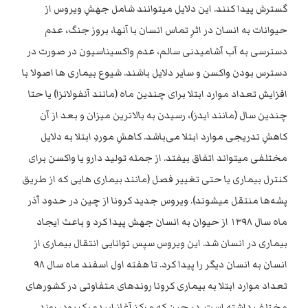
گسترش پیدا کنند. این دلایل میتوانند شامل جهشِ ویروس از
حیوانات به انسان در اثرِ تماس انسان با آنها، بروز جنگ، عدم
دسترسی به آب آشامیدنی سالم، عدم واکسیناسیون در صورت در
دسترس بودن واکسن و سایر دلایل باشند. شیوع بیماری ها اصولا با
افزایش تعداد موارد ابتلا برای چندین ماه (مانند آنفولانزا) یا حتا
چندین سال (مانند ایدز)، رسیدن به بالاترین میزان و بعد از آن
کاهشِ تدریجی موارد ابتلا می‌باشد. کاهشِ موردِ ابتلا به دلایل
مختلفی میتواند اتفاق بیفتد. از جمله تولید دارو یا واکسن برای
کنترل بیماری یا حتی تغییر فصل (مانند بیماری هایی که از طریق
پشه‌ها منتقل میشوند). ویروس جدید کرونا از چین در حدود آذر
ماه سال ۱۳۹۸ از حیوان به انسان جهش پیدا کرد و باعث ایجاد
بیماری در انسان شد. این ویروس سپس توانایی انتقال بیماری از
انسان به انسان دیگر را پیدا کرد. تا هفته اول اسفند ماه سال ۹۸
تعداد موارد ابتلا به بیماری کرونا روند‌های متفاوتی در کشور‌های
مختلف داشته است. در چین که مرکز آغاز اپیدمیک بود، روند